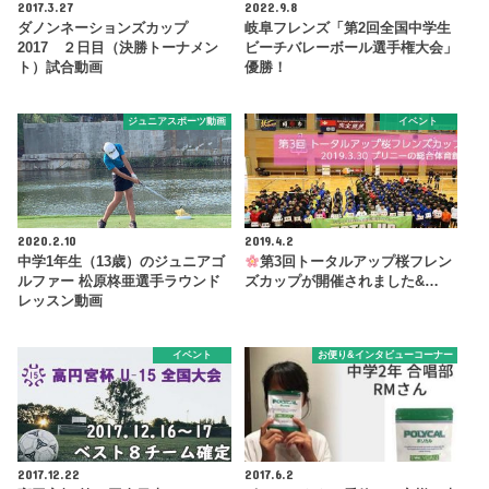
2017.3.27
2022.9.8
ダノンネーションズカップ
岐阜フレンズ「第2回全国中学生
2017 ２日目（決勝トーナメン
ビーチバレーボール選手権大会」
ト）試合動画
優勝！
ジュニアスポーツ動画
イベント
2020.2.10
2019.4.2
中学1年生（13歳）のジュニアゴ
第3回トータルアップ桜フレン
ルファー 松原柊亜選手ラウンド
ズカップが開催されました&…
レッスン動画
イベント
お便り&インタビューコーナー
2017.12.22
2017.6.2