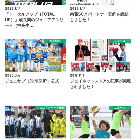
2026.1.14
2026.1.14
「トータルアップ（TOTAL
南葛SCとパートナー契約を締結
UP）」成長期のジュニアアスリ
しました！
ート（中高生…
商品紹介
ニュース
2025.3.4
2017.11.7
ジュニサプ（JUNISUP）公式
ジェイネットストアの記事が掲載
されました！
ジュニアスポーツ動画
ニュース