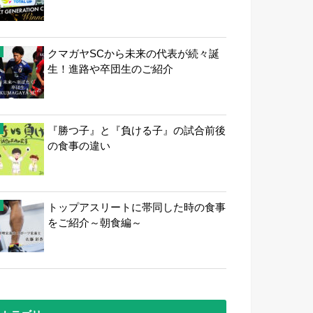
クマガヤSCから未来の代表が続々誕
生！進路や卒団生のご紹介
『勝つ子』と『負ける子』の試合前後
の食事の違い
トップアスリートに帯同した時の食事
をご紹介～朝食編～