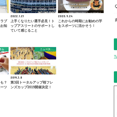
2022.1.21
2020.9.24
クラブ
上手くなりたい選手必見！ト
これからの時期にお勧めの芋
のお知
ップアスリートのサポートし
をスポーツに活かそう！
ていて感じること
ラム
ニュース
T
2019.3.8
かも？
第3回トータルアップ桜フレ
ポーツ
ンズカップ2019開催決定！