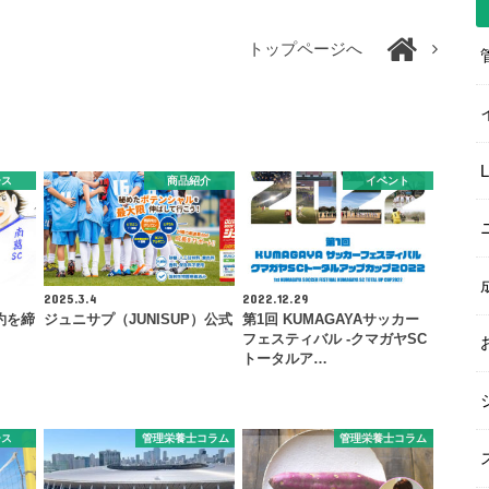
トップページへ
ース
商品紹介
イベント
2025.3.4
2022.12.29
約を締
ジュニサプ（JUNISUP）公式
第1回 KUMAGAYAサッカー
フェスティバル -クマガヤSC
トータルア…
ース
管理栄養士コラム
管理栄養士コラム