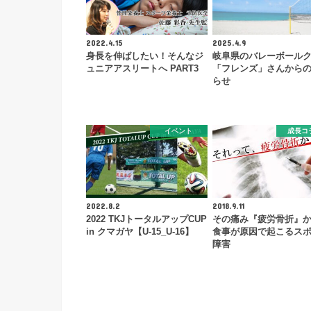
2022.4.15
2025.4.9
身長を伸ばしたい！そんなジ
岐阜県のバレーボール
ュニアアスリートへ PART3
「フレンズ」さんから
らせ
イベント
成長コ
2022.8.2
2018.9.11
2022 TKJトータルアップCUP
その痛み『疲労骨折』
in クマガヤ【U-15_U-16】
食事が原因で起こるス
障害