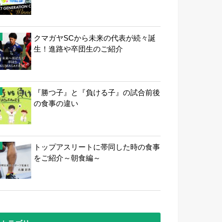
クマガヤSCから未来の代表が続々誕
生！進路や卒団生のご紹介
『勝つ子』と『負ける子』の試合前後
の食事の違い
トップアスリートに帯同した時の食事
をご紹介～朝食編～