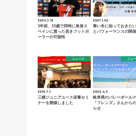
2024.3.12
2021.1.26
3年前、15歳で同時に単身ス
寒い冬に知っておきた
ペインに渡った若きフットボ
とパフォーマンスの関
ーラーの可能性
ニュース
ニュ
2019.7.1
2025.4.9
三郷ジュニアユース栄養セミ
岐阜県のバレーボール
ナーを開催しました
「フレンズ」さんから
らせ