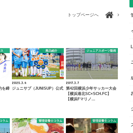
トップページへ
ース
商品紹介
ジュニアスポーツ動画
2025.3.4
2017.3.7
約を締
ジュニサプ（JUNISUP）公式
第42回横浜少年サッカー大会
【横浜港北SC×SCH.FC】
【横浜Fマリノ…
コラム
管理栄養士コラム
管理栄養士コラム