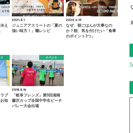
2021.8.1
2020.6.19
い冷え
ジュニアアスリートの「夏の
なぜ、朝ごはんが大事なの
係
強い味方！」麺レシピ
か？朝、気を付けたい「食事
のポイント3つ」
ース
イベント
T
2018.8.16
クラブ
「岐阜フレンズ」第9回湘南
のお知
藤沢カップ全国中学生ビーチ
バレー大会出場