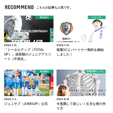
RECOMMEND
こちらの記事も人気です。
商品紹介
ニュース
2026.1.14
2026.1.14
「トータルアップ（TOTAL
南葛SCとパートナー契約を締結
UP）」成長期のジュニアアスリ
しました！
ート（中高生…
商品紹介
管理栄養士コラム
2025.3.4
2021.8.12
ジュニサプ（JUNISUP）公式
今意識して欲しい！丈夫な骨の作
り方