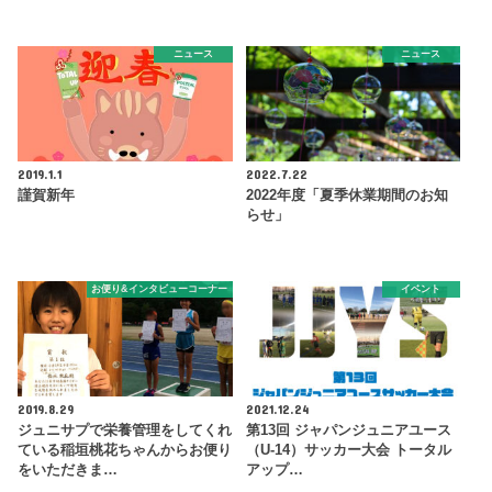
ニュース
ニュース
2019.1.1
2022.7.22
謹賀新年
2022年度「夏季休業期間のお知
らせ」
お便り&インタビューコーナー
イベント
2019.8.29
2021.12.24
ジュニサプで栄養管理をしてくれ
第13回 ジャパンジュニアユース
ている稲垣桃花ちゃんからお便り
（U-14）サッカー大会 トータル
をいただきま…
アップ…