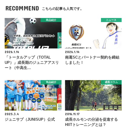
RECOMMEND
こちらの記事も人気です。
商品紹介
ニュース
2026.1.14
2026.1.14
「トータルアップ（TOTAL
南葛SCとパートナー契約を締結
UP）」成長期のジュニアアスリ
しました！
ート（中高生…
商品紹介
成長コラム
2025.3.4
2016.11.17
ジュニサプ（JUNISUP）公式
成長ホルモンの分泌を促進する
HIITトレーニングとは？