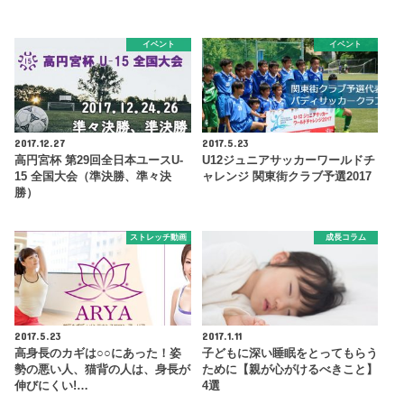
イベント
イベント
2017.12.27
2017.5.23
高円宮杯 第29回全日本ユースU-
U12ジュニアサッカーワールドチ
15 全国大会（準決勝、準々決
ャレンジ 関東街クラブ予選2017
勝）
ストレッチ動画
成長コラム
2017.5.23
2017.1.11
高身長のカギは○○にあった！姿
子どもに深い睡眠をとってもらう
勢の悪い人、猫背の人は、身長が
ために【親が心がけるべきこと】
伸びにくい!…
4選