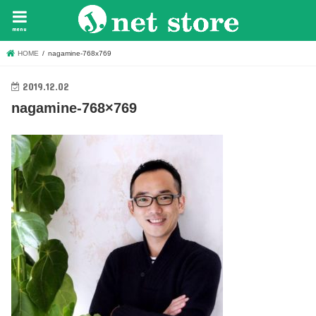
menu
HOME
nagamine-768x769
2019.12.02
nagamine-768×769