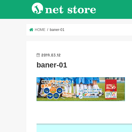
HOME
baner-01
2019.03.12
baner-01