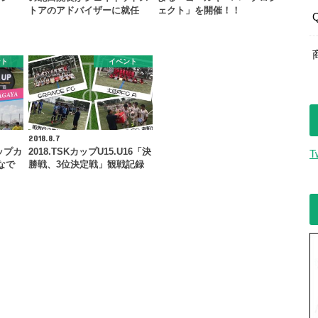
トアのアドバイザーに就任
ェクト」を開催！！
ント
イベント
2018.8.7
アップカ
2018.TSKカップU15.U16「決
T
なで
勝戦、3位決定戦」観戦記録