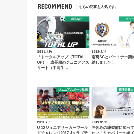
RECOMMEND
こちらの記事も人気です。
商品紹介
ニュ
2026.1.14
2026.1.14
「トータルアップ（TOTAL
南葛SCとパートナー契
UP）」成長期のジュニアアス
結しました！
リート（中高生…
ジュニアスポーツ動画
管理栄養士
2017.4.5
2019.12.19
U-12ジュニアサッカーワール
冬休みの練習前に知っ
ドチャレンジ2017 Jクラブ予
たい「リカバリーのポ