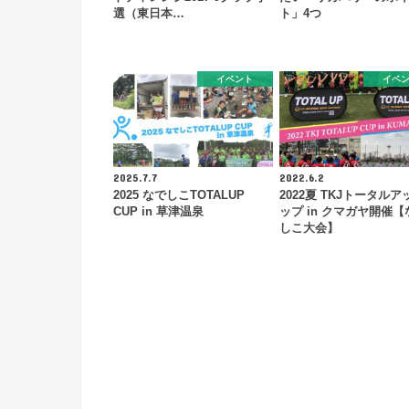
選（東日本…
ト」4つ
イベント
イベ
2025.7.7
2022.6.2
2025 なでしこTOTALUP
2022夏 TKJトータル
CUP in 草津温泉
ップ in クマガヤ開催【
しこ大会】