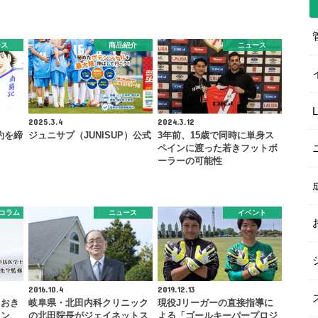
ース
商品紹介
ニュース
2025.3.4
2024.3.12
約を締
ジュニサプ（JUNISUP）公式
3年前、15歳で同時に単身ス
ペインに渡った若きフットボ
ーラーの可能性
コラム
ニュース
イベント
2016.10.4
2019.12.13
ておき
岐阜県・北田内科クリニック
現役Jリーガーの直接指導に
イン
の北田院長がジェイネットス
よる「ゴールキーパープロジ