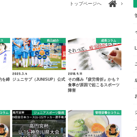
トップページへ
ース
商品紹介
成長コラム
2025.3.4
2018.9.11
約を締
ジュニサプ（JUNISUP）公式
その痛み『疲労骨折』かも？
食事が原因で起こるスポーツ
障害
コラム
ジュニアスポーツ動画
管理栄養士コラム