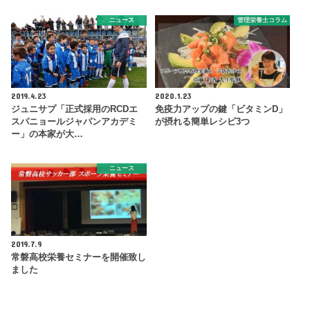
ニュース
管理栄養士コラム
2019.4.23
2020.1.23
ジュニサプ「正式採用のRCDエ
免疫力アップの鍵「ビタミンD」
スパニョールジャパンアカデミ
が摂れる簡単レシピ3つ
ー」の本家が大…
ニュース
2019.7.9
常磐高校栄養セミナーを開催致し
ました