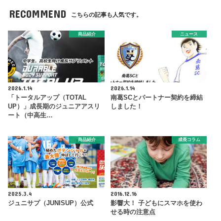
RECOMMEND
こちらの記事も人気です。
商品紹介
ニュース
2026.1.14
2026.1.14
「トータルアップ（TOTAL
南葛SCとパートナー契約を締結
UP）」成長期のジュニアアスリ
しました！
ート（中高生…
商品紹介
成長コラム
2025.3.4
2016.12.16
ジュニサプ（JUNISUP）公式
影響大！ 子どもにスマホを使わ
せる時の注意点