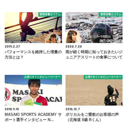
管理栄養士コラム
管理栄養士コラム
2019.2.27
2020.7.20
パフォーマンスを維持した増量の
雨が続く時期に知っておきたいジ
方法とは？
ュニアアスリートの食事について
お便り&インタビューコーナー
お便り&インタビューコーナー
2018.9.10
2016.12.7
MASAKI SPORTS ACADEMY サ
ポリカルをご愛飲のお客様の声
ポート選手インタビュー N…
（北海道 8歳 Rくん）