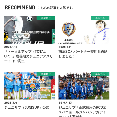
RECOMMEND
こちらの記事も人気です。
商品紹介
ニュース
2026.1.14
2026.1.14
「トータルアップ（TOTAL
南葛SCとパートナー契約を締結
UP）」成長期のジュニアアスリ
しました！
ート（中高生…
商品紹介
ニュース
2025.3.4
2019.4.23
ジュニサプ（JUNISUP）公式
ジュニサプ「正式採用のRCDエ
スパニョールジャパンアカデミ
ー」の本家が大…