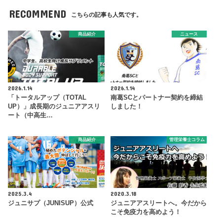
RECOMMEND
こちらの記事も人気です。
商品紹介
ニュース
2026.1.14
2026.1.14
「トータルアップ（TOTAL
南葛SCとパートナー契約を締結
UP）」成長期のジュニアアスリ
しました！
ート（中高生…
商品紹介
管理栄養士コラム
2025.3.4
2020.3.18
ジュニサプ（JUNISUP）公式
ジュニアアスリートへ。今だから
こそ免疫力を高めよう！