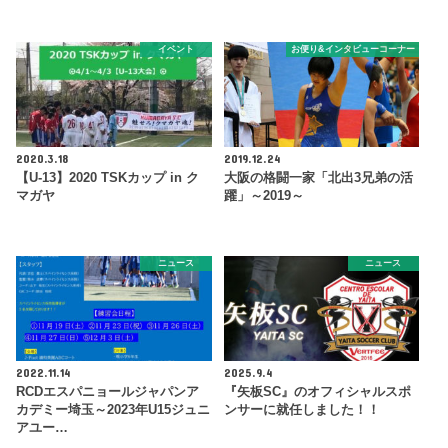
イベント
お便り&インタビューコーナー
2020.3.18
2019.12.24
【U-13】2020 TSKカップ in ク
大阪の格闘一家「北出3兄弟の活
マガヤ
躍」～2019～
ニュース
ニュース
2022.11.14
2025.9.4
RCDエスパニョールジャパンア
『矢板SC』のオフィシャルスポ
カデミー埼玉～2023年U15ジュニ
ンサーに就任しました！！
アユー…