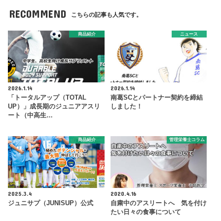
RECOMMEND
こちらの記事も人気です。
商品紹介
ニュース
2026.1.14
2026.1.14
「トータルアップ（TOTAL
南葛SCとパートナー契約を締結
UP）」成長期のジュニアアスリ
しました！
ート（中高生…
商品紹介
管理栄養士コラム
2025.3.4
2020.4.16
ジュニサプ（JUNISUP）公式
自粛中のアスリートへ 気を付け
たい日々の食事について