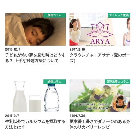
成長コラム
ストレッチ動画
2016.12.7
2017.2.10
子どもが怖い夢を見た時はどうす
クラウンチャ・アサナ（鷺のポー
る？ 上手な対処方法について
ズ）
成長コラム
管理栄養士コラム
2017.2.7
2019.7.30
牛乳以外でカルシウムを摂取する
夏本番！暑さでダメージのある身
方法とは？
体のリカバリーレシピ