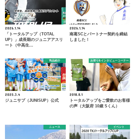
2026.1.14
2026.1.14
「トータルアップ（TOTAL
南葛SCとパートナー契約を締結
UP）」成長期のジュニアアスリ
しました！
ート（中高生…
商品紹介
お便り&インタビューコーナー
2025.3.4
2018.8.1
ジュニサプ（JUNISUP）公式
トータルアップをご愛飲のお客様
の声（大阪府 10歳 Sくん）
ニュース
イベント