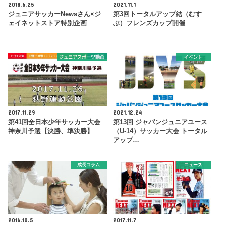
2018.6.25
2021.11.1
ジュニアサッカーNewsさん×ジ
第3回トータルアップ結（むす
ェイネットストア特別企画
ぶ）フレンズカップ開催
ジュニアスポーツ動画
イベント
2017.11.29
2021.12.24
第41回全日本少年サッカー大会
第13回 ジャパンジュニアユース
神奈川予選【決勝、準決勝】
（U-14）サッカー大会 トータル
アップ…
成長コラム
ニュース
2016.10.5
2017.11.7