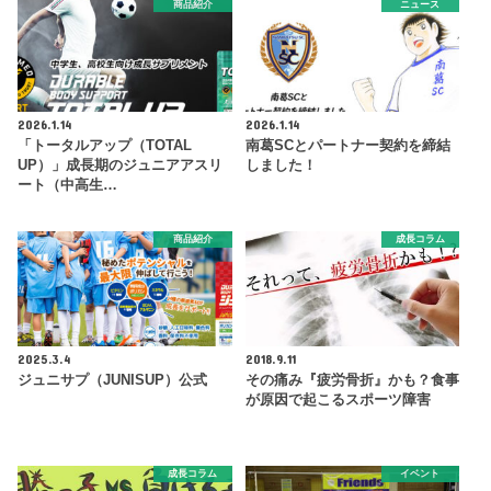
商品紹介
ニュース
2026.1.14
2026.1.14
「トータルアップ（TOTAL
南葛SCとパートナー契約を締結
UP）」成長期のジュニアアスリ
しました！
ート（中高生…
商品紹介
成長コラム
2025.3.4
2018.9.11
ジュニサプ（JUNISUP）公式
その痛み『疲労骨折』かも？食事
が原因で起こるスポーツ障害
成長コラム
イベント