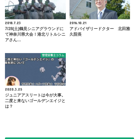
2018.7.23
2016.10.21
7/28(土)鶴見シニアグラウンドに
アドバイザリードクター 北田雅
て神奈川県大会！港北リトルシニ
久院長
アさん…
管理栄養士コラム
2020.3.25
ジュニアアスリートは今が大事。
二度と来ないゴールデンエイジと
は？