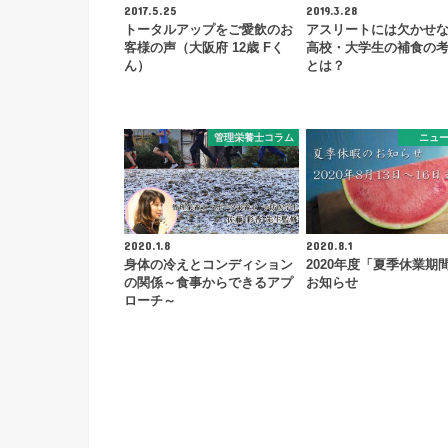
2017.5.25
2019.3.28
トータルアップをご愛飲のお
アスリートには欠かせ
客様の声（大阪府 12歳 Fく
高校・大学生の補食の
ん）
とは？
管理栄養士コラム
ニュ
2020.1.8
2020.8.1
身体の冷えとコンディション
2020年度「夏季休業期
の関係～食事からできるアプ
お知らせ
ローチ～