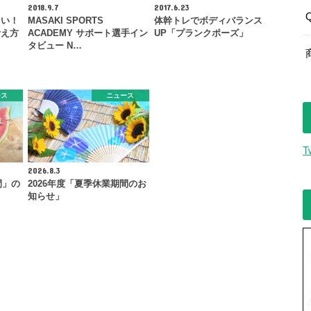
2018.9.7
2017.6.23
ない！
MASAKI SPORTS
体幹トレでボディバランス
考え方
ACADEMY サポート選手イン
UP「プランクポーズ」
タビュー N…
ース
ニュース
T
2026.8.3
間」の
2026年度「夏季休業期間のお
知らせ」