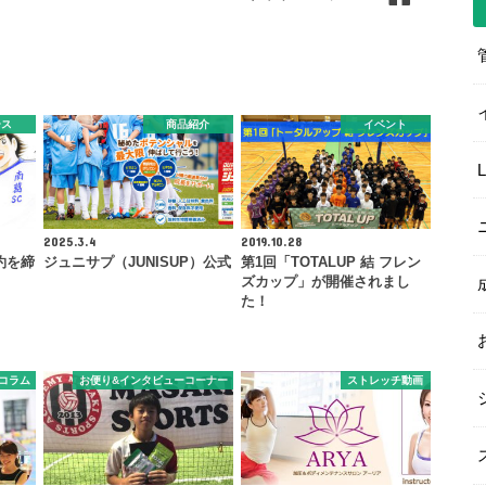
ース
商品紹介
イベント
2025.3.4
2019.10.28
約を締
ジュニサプ（JUNISUP）公式
第1回「TOTALUP 結 フレン
ズカップ」が開催されまし
た！
コラム
お便り&インタビューコーナー
ストレッチ動画