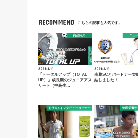
RECOMMEND
こちらの記事も人気です。
商品紹介
ニュ
2026.1.14
2026.1.14
「トータルアップ（TOTAL
南葛SCとパートナー契
UP）」成長期のジュニアアス
結しました！
リート（中高生…
お便り&インタビューコーナー
管理栄養士