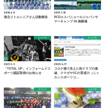
2018.6.11
2019.7.18
港北リトルシニアさん活動報告
RCDエスパニョールジャパンサ
マーキャンプ IN 御殿場
ニュース
ニュース
2021.3.9
2020.6.17
「TOTAL UP」インフォームドス
コロナ禍で見えた街クラブの価
ポーツ認証取得のお知らせ
値、クマガヤSCの育成力（ニッ
カンスポーツコ…
イベント
ニュース