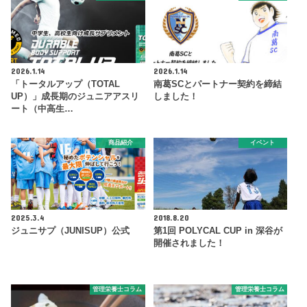
2026.1.14
2026.1.14
「トータルアップ（TOTAL
南葛SCとパートナー契約を締結
UP）」成長期のジュニアアスリ
しました！
ート（中高生…
商品紹介
イベント
2025.3.4
2018.8.20
ジュニサプ（JUNISUP）公式
第1回 POLYCAL CUP in 深谷が
開催されました！
管理栄養士コラム
管理栄養士コラム