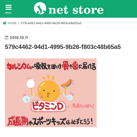
menu
HOME
579c4462-94d1-4995-9b26-f803c48b65a5
2018.10.11
579c4462-94d1-4995-9b26-f803c48b65a5