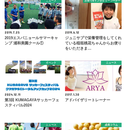
ニュース
お便り&インタビューコーナー
2019.7.25
2019.6.12
2019エスパニョールサマーキャ
ジュニサプで栄養管理をしてくれ
ンプ 浦和美園クール①
ている稲垣桃花ちゃんからお便り
をいただきま…
イベント
ニュース
2024.12.11
2017.1.30
第3回 KUMAGAYAサッカーフェ
アドバイザリートレーナー
スティバル2024
ニュース
成長コラム