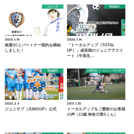
ニュース
商品紹介
2026.1.14
2026.1.14
南葛SCとパートナー契約を締結
「トータルアップ（TOTAL
しました！
UP）」成長期のジュニアアスリ
ート（中高生…
商品紹介
お便り&インタビューコーナー
2025.3.4
2017.1.10
ジュニサプ（JUNISUP）公式
トータルアップをご愛飲のお客様
の声（13歳 神奈川県Sくん）