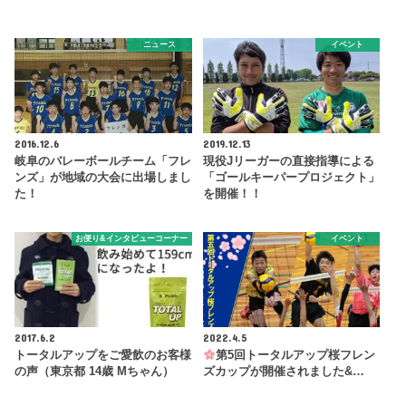
ニュース
イベント
2016.12.6
2019.12.13
岐阜のバレーボールチーム「フレ
現役Jリーガーの直接指導による
ンズ」が地域の大会に出場しまし
「ゴールキーパープロジェクト」
た！
を開催！！
お便り&インタビューコーナー
イベント
2017.6.2
2022.4.5
トータルアップをご愛飲のお客様
第5回トータルアップ桜フレン
の声（東京都 14歳 Mちゃん）
ズカップが開催されました&…