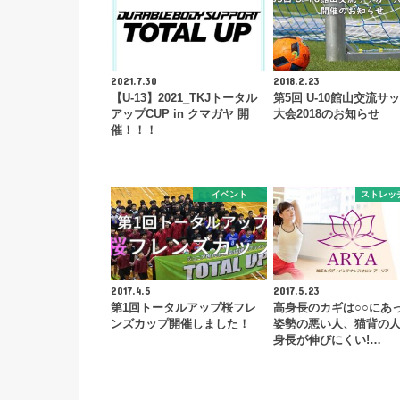
2021.7.30
2018.2.23
【U-13】2021_TKJトータル
第5回 U-10館山交流サ
アップCUP in クマガヤ 開
大会2018のお知らせ
催！！！
イベント
ストレッ
2017.4.5
2017.5.23
第1回トータルアップ桜フレ
高身長のカギは○○にあ
ンズカップ開催しました！
姿勢の悪い人、猫背の
身長が伸びにくい!…