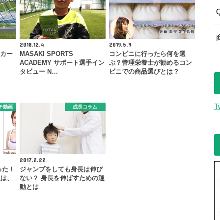
2018.12.4
2019.5.9
ッカー
MASAKI SPORTS
コンビニに行ったら何を選
ACADEMY サポート選手イン
ぶ？管理栄養士が勧めるコン
タビュー N…
ビニでの商品選びとは？
T
チ動画
成長コラム
2017.2.22
った！
ジャンプをしても身長は伸び
人は、
ない？ 身長を伸ばすための運
動とは