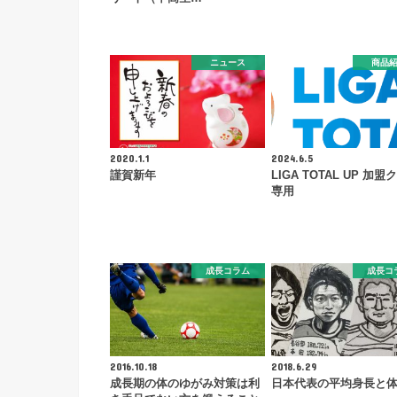
ニュース
商品
2020.1.1
2024.6.5
謹賀新年
LIGA TOTAL UP 加盟
専用
成長コラム
成長コ
2016.10.18
2018.6.29
成長期の体のゆがみ対策は利
日本代表の平均身長と