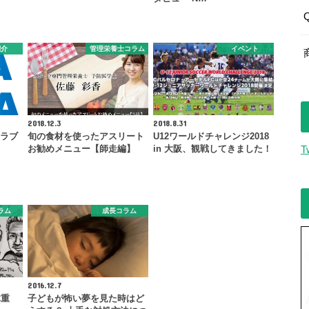
紹介
管理栄養士コラム
イベント
2018.12.3
2018.8.31
クラブ
旬の食材を使ったアスリート
U12ワールドチャレンジ2018
お勧めメニュー【師走編】
in 大阪、観戦してきました！
T
ラム
成長コラム
2016.12.7
体重
子どもが怖い夢を見た時はど