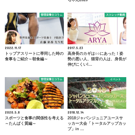
管理栄養士コラム
ストレッチ動画
2022.11.17
2017.5.23
トップアスリートに帯同した時の
高身長のカギは○○にあった！姿
食事をご紹介～朝食編～
勢の悪い人、猫背の人は、身長が
伸びにくい!…
管理栄養士コラム
イベント
2020.5.8
2018.12.14
スポーツと食事の関係性を考える
2018ジャパンジュニアユースサ
～たんぱく質編～
ッカー大会「トータルアップカッ
プ」in …