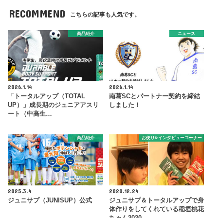
RECOMMEND
こちらの記事も人気です。
商品紹介
ニュース
2026.1.14
2026.1.14
「トータルアップ（TOTAL
南葛SCとパートナー契約を締結
UP）」成長期のジュニアアスリ
しました！
ート（中高生…
商品紹介
お便り&インタビューコーナー
2025.3.4
2020.12.24
ジュニサプ（JUNISUP）公式
ジュニサプ＆トータルアップで身
体作りをしてくれている稲垣桃花
ちゃん2020