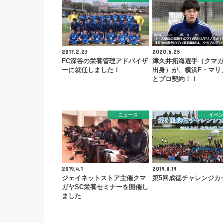
2017.2.23
2020.6.25
FC深谷の栄養管理アドバイザ
津久井拓海選手（クマガ
ーに就任しました！
出身）が、横浜F・マリ
とプロ契約！！
ニュース
イベ
2019.4.1
2019.8.19
ジェイネットストア主催クマ
第5回成徳チャレンジカ
ガヤSC栄養セミナーを開催し
ました