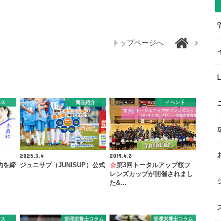
トップページへ
ース
商品紹介
イベント
2025.3.4
2019.4.2
約を締
ジュニサプ（JUNISUP）公式
第3回トータルアップ桜フ
レンズカップが開催されまし
た&…
ース
管理栄養士コラム
管理栄養士コラム