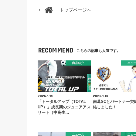
トップページへ
RECOMMEND
こちらの記事も人気です。
商品紹介
ニュ
2026.1.14
2026.1.14
「トータルアップ（TOTAL
南葛SCとパートナー契
UP）」成長期のジュニアアス
結しました！
リート（中高生…
ニュース
ニュ