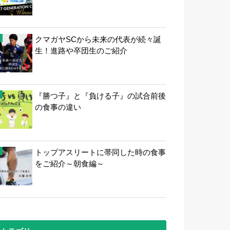
クマガヤSCから未来の代表が続々誕
生！進路や卒団生のご紹介
『勝つ子』と『負ける子』の試合前後
の食事の違い
トップアスリートに帯同した時の食事
をご紹介～朝食編～