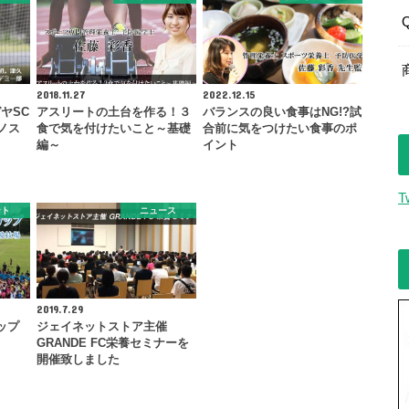
2018.11.27
2022.12.15
ヤSC
アスリートの土台を作る！３
バランスの良い食事はNG!?試
ノス
食で気を付けたいこと～基礎
合前に気をつけたい食事のポ
編～
イント
T
ント
ニュース
2019.7.29
ップ
ジェイネットストア主催
GRANDE FC栄養セミナーを
開催致しました