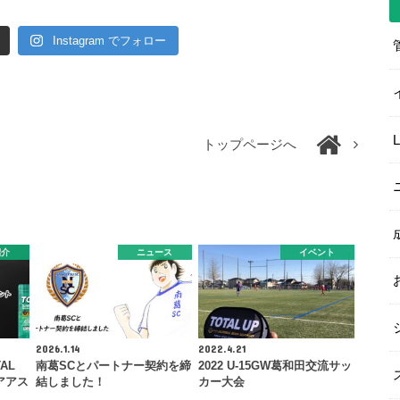
Instagram でフォロー
トップページへ
紹介
ニュース
イベント
2026.1.14
2022.4.21
AL
南葛SCとパートナー契約を締
2022 U-15GW葛和田交流サッ
アアス
結しました！
カー大会