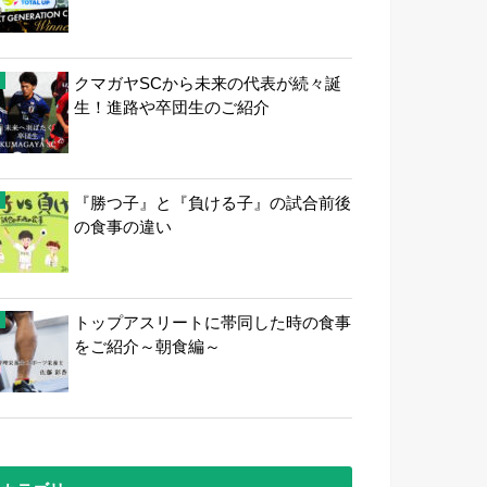
クマガヤSCから未来の代表が続々誕
生！進路や卒団生のご紹介
『勝つ子』と『負ける子』の試合前後
の食事の違い
トップアスリートに帯同した時の食事
をご紹介～朝食編～