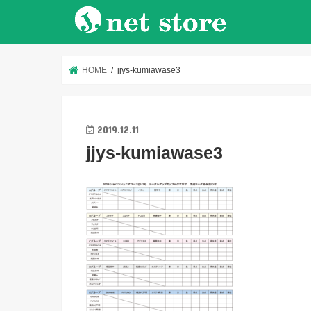
HOME
jjys-kumiawase3
2019.12.11
jjys-kumiawase3