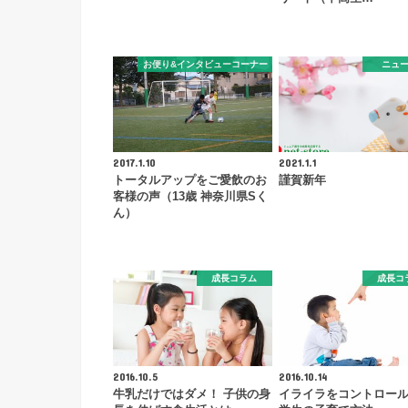
お便り&インタビューコーナー
ニュ
2017.1.10
2021.1.1
トータルアップをご愛飲のお
謹賀新年
客様の声（13歳 神奈川県Sく
ん）
成長コラム
成長コ
2016.10.5
2016.10.14
牛乳だけではダメ！ 子供の身
イライラをコントロール