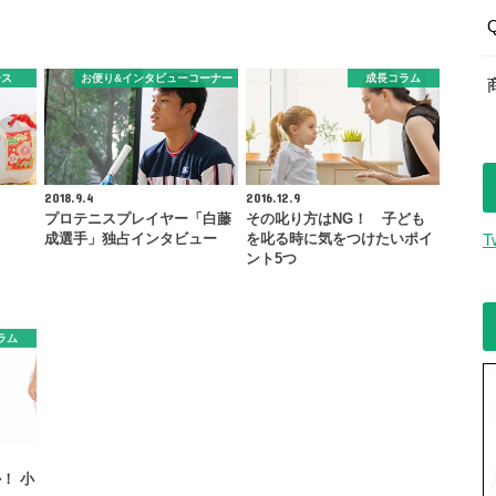
ース
お便り&インタビューコーナー
成長コラム
2018.9.4
2016.12.9
プロテニスプレイヤー「白藤
その叱り方はNG！ 子ども
成選手」独占インタビュー
を叱る時に気をつけたいポイ
T
ント5つ
ラム
！ 小