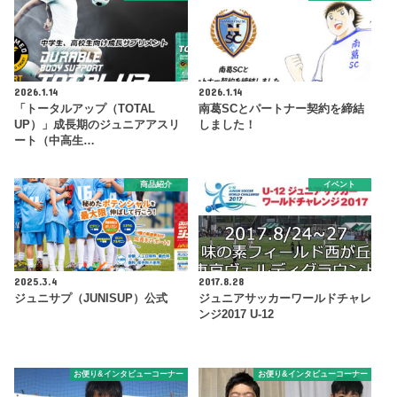
2026.1.14
2026.1.14
「トータルアップ（TOTAL
南葛SCとパートナー契約を締結
UP）」成長期のジュニアアスリ
しました！
ート（中高生…
商品紹介
イベント
2025.3.4
2017.8.28
ジュニサプ（JUNISUP）公式
ジュニアサッカーワールドチャレ
ンジ2017 U-12
お便り&インタビューコーナー
お便り&インタビューコーナー