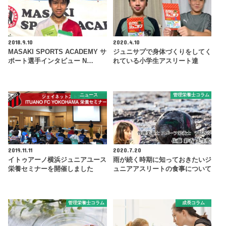
2018.9.10
2020.4.10
MASAKI SPORTS ACADEMY サ
ジュニサプで身体づくりをしてく
ポート選手インタビュー N…
れている小学生アスリート達
ニュース
管理栄養士コラム
2019.11.11
2020.7.20
イトゥアーノ横浜ジュニアユース
雨が続く時期に知っておきたいジ
栄養セミナーを開催しました
ュニアアスリートの食事について
管理栄養士コラム
成長コラム