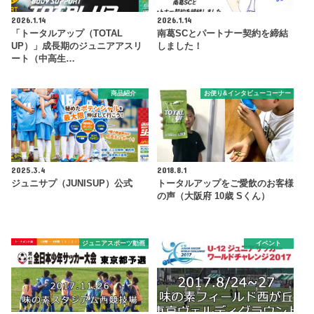
2026.1.14
2026.1.14
「トータルアップ（TOTAL
南葛SCとパートナー契約を締結
UP）」成長期のジュニアアスリ
しました！
ート（中高生…
商品紹介
お便り&インタビューコーナー
2025.3.4
2018.8.1
ジュニサプ（JUNISUP）公式
トータルアップをご愛飲のお客様
の声（大阪府 10歳 Sくん）
ジュニアスポーツ動画
イベント