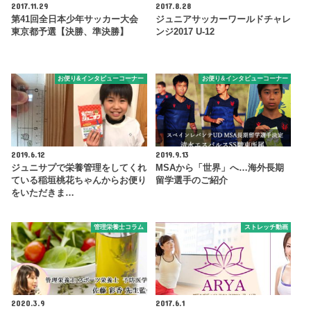
2017.11.29
2017.8.28
第41回全日本少年サッカー大会
ジュニアサッカーワールドチャレ
東京都予選【決勝、準決勝】
ンジ2017 U-12
お便り&インタビューコーナー
お便り&インタビューコーナー
2019.6.12
2019.9.13
ジュニサプで栄養管理をしてくれ
MSAから「世界」へ…海外長期
ている稲垣桃花ちゃんからお便り
留学選手のご紹介
をいただきま…
管理栄養士コラム
ストレッチ動画
2020.3.9
2017.6.1