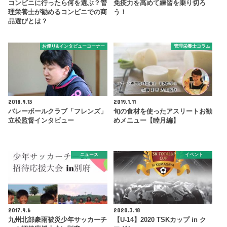
コンビニに行ったら何を選ぶ？管
免疫力を高めて練習を乗り切ろ
理栄養士が勧めるコンビニでの商
う！
品選びとは？
お便り&インタビューコーナー
管理栄養士コラム
2018.9.13
2019.1.11
バレーボールクラブ「フレンズ」
旬の食材を使ったアスリートお勧
立松監督インタビュー
めメニュー【睦月編】
ニュース
イベント
2017.9.6
2020.3.18
九州北部豪雨被災少年サッカーチ
【U-14】2020 TSKカップ in ク