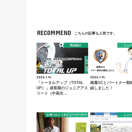
RECOMMEND
こちらの記事も人気です。
商品紹介
ニュ
2026.1.14
2026.1.14
「トータルアップ（TOTAL
南葛SCとパートナー契
UP）」成長期のジュニアアス
結しました！
リート（中高生…
お便り&インタビューコーナー
ニュ