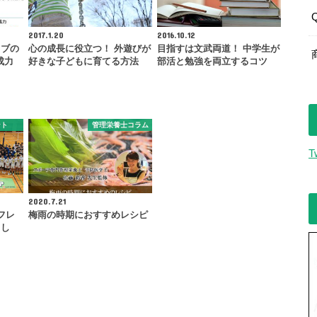
2017.1.20
2016.10.12
ラブの
心の成長に役立つ！ 外遊びが
目指すは文武両道！ 中学生が
成力
好きな子どもに育てる方法
部活と勉強を両立するコツ
…
ント
管理栄養士コラム
T
2020.7.21
フレ
梅雨の時期におすすめレシピ
まし