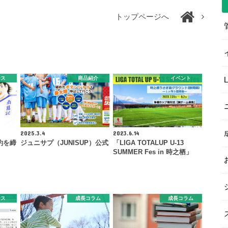
トップページへ
ース
商品紹介
イベント
2025.3.4
2023.6.14
約を締
ジュニサプ（JUNISUP）公式
「LIGA TOTALUP U-13
SUMMER Fes in 時之栖」
ース
成長コラム
成長コラム