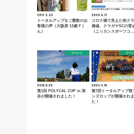
2017.5.25
2020.6.17
トータルアップをご愛飲のお
コロナ禍で見えた街ク
客様の声（大阪府 12歳 Fく
価値、クマガヤSCの育
ん）
（ニッカンスポーツコ
イベント
イベ
2018.8.20
2024.4.18
第1回 POLYCAL CUP in 深
第7回トータルアップ桜
谷が開催されました！
ンズカップが開催され
た！