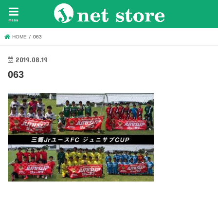
menu
HOME
063
2019.08.19
063