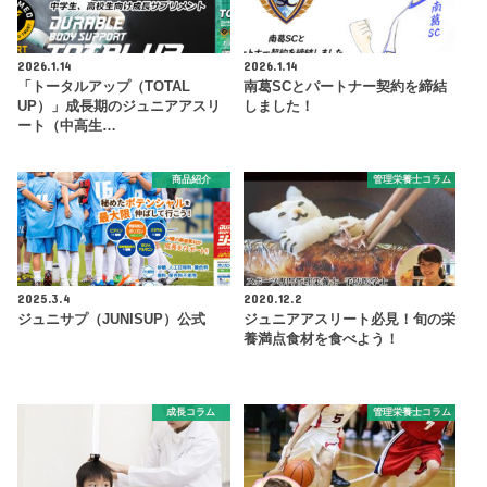
2026.1.14
2026.1.14
「トータルアップ（TOTAL
南葛SCとパートナー契約を締結
UP）」成長期のジュニアアスリ
しました！
ート（中高生…
商品紹介
管理栄養士コラム
2025.3.4
2020.12.2
ジュニサプ（JUNISUP）公式
ジュニアアスリート必見！旬の栄
養満点食材を食べよう！
成長コラム
管理栄養士コラム