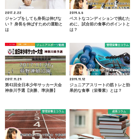
2017.2.22
2019.6.6
ジャンプをしても身長は伸びな
ベストなコンディションで挑むた
い？ 身長を伸ばすための運動と
めに、試合前の食事のポイントと
は
は？
ジュニアスポーツ動画
管理栄養士コラム
2017.11.29
2019.11.12
第41回全日本少年サッカー大会
ジュニアアスリートの筋トレと効
神奈川予選【決勝、準決勝】
果的な食事（栄養素）とは？
管理栄養士コラム
成長コラム