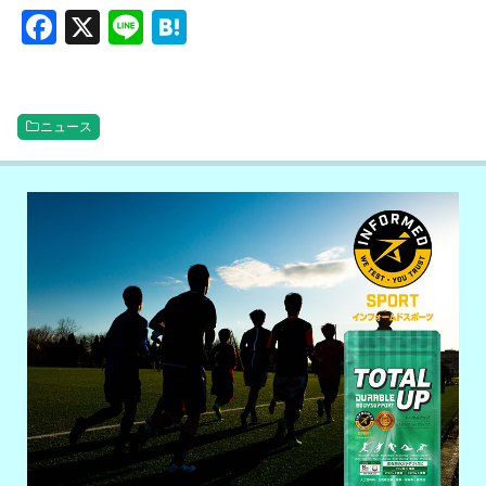
F
X
Li
H
a
n
at
c
e
e
e
n
ニュース
b
a
o
o
k