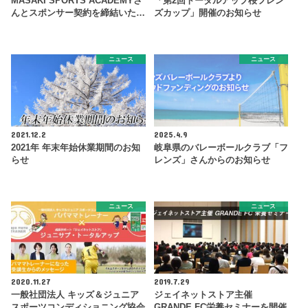
MASAKI SPORTS ACADEMYさ
「第2回トータルアップ桜フレン
んとスポンサー契約を締結いた…
ズカップ」開催のお知らせ
ニュース
ニュース
2021.12.2
2025.4.9
2021年 年末年始休業期間のお知
岐阜県のバレーボールクラブ「フ
らせ
レンズ」さんからのお知らせ
ニュース
ニュース
2020.11.27
2019.7.29
一般社団法人 キッズ＆ジュニア
ジェイネットストア主催
スポーツコンディショニング協会
GRANDE FC栄養セミナーを開催