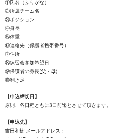
①氏名（ふりがな）
②所属チーム名
③ポジション
④身長
⑤体重
⑥連絡先（保護者携帯番号）
⑦住所
⑧練習会参加希望日
⑨保護者の身長(父・母)
⑩利き足
【申込締切日】
原則、各日程ともに3日前迄とさせて頂きます。
【申込先】
吉田和樹 メールアドレス：