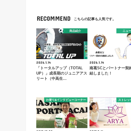
RECOMMEND
こちらの記事も人気です。
商品紹介
ニュ
2026.1.14
2026.1.14
「トータルアップ（TOTAL
南葛SCとパートナー契
UP）」成長期のジュニアアス
結しました！
リート（中高生…
お便り&インタビューコーナー
ストレッ