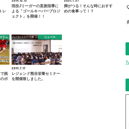
2019.12.13
2021.7.27
き
現役Jリーガーの直接指導に
脚がつる！そんな時におすす
トレ
よる「ゴールキーパープロジ
めの食事って！？
ェクト」を開催！！
コラム
ニュース
T
2019.7.17
ンで挑
レジェンド熊谷栄養セミナー
事のポ
を開催致しました。