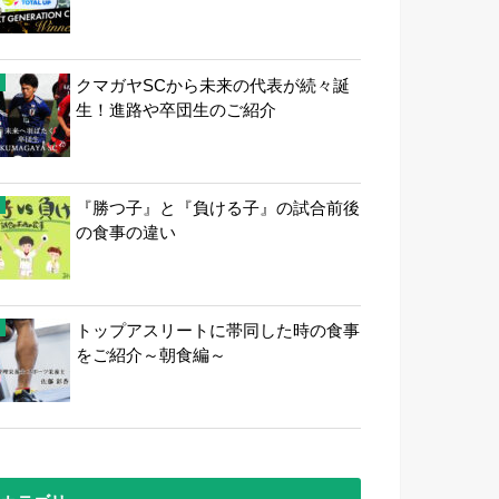
クマガヤSCから未来の代表が続々誕
生！進路や卒団生のご紹介
『勝つ子』と『負ける子』の試合前後
の食事の違い
トップアスリートに帯同した時の食事
をご紹介～朝食編～