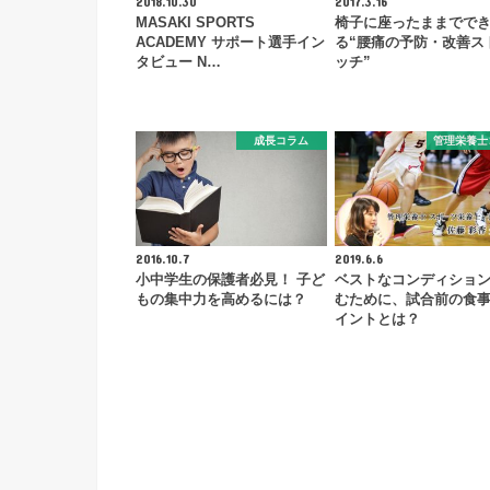
2018.10.30
2017.3.16
MASAKI SPORTS
椅子に座ったままでで
ACADEMY サポート選手イン
る“腰痛の予防・改善ス
タビュー N…
ッチ”
成長コラム
管理栄養士
2016.10.7
2019.6.6
小中学生の保護者必見！ 子ど
ベストなコンディショ
もの集中力を高めるには？
むために、試合前の食
イントとは？