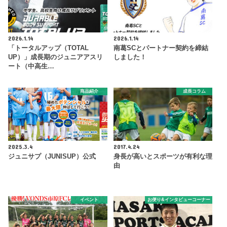
2026.1.14
2026.1.14
「トータルアップ（TOTAL
南葛SCとパートナー契約を締結
UP）」成長期のジュニアアスリ
しました！
ート（中高生…
商品紹介
成長コラム
2025.3.4
2017.4.24
ジュニサプ（JUNISUP）公式
身長が高いとスポーツが有利な理
由
イベント
お便り&インタビューコーナー