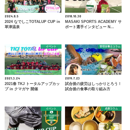
2024.8.5
2018.10.30
2024 なでしこTOTALUP CUP in
MASAKI SPORTS ACADEMY サ
草津温泉
ポート選手インタビュー N…
イベント
管理栄養士コラム
2021.3.24
2019.7.23
2021春 TKJ トータルアップカッ
試合後の疲労はしっかりとろう！
プ in クマガヤ 開催
試合後の食事の取り組み方
イベント
成長コラム