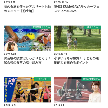
2019.3.11
2025.12.16
旬の食材を使ったアスリートお勧
第4回 KUMAGAYAサッカーフェ
めメニュー【弥生編】
スティバル2025
管理栄養士コラム
成長コラム
2019.7.23
2016.12.14
試合後の疲労はしっかりとろう！
小さいうちが勝負！ 子どもの運
試合後の食事の取り組み方
動能力を高めるポイント
イベント
管理栄養士コラム
2022.4.5
2019.1.7