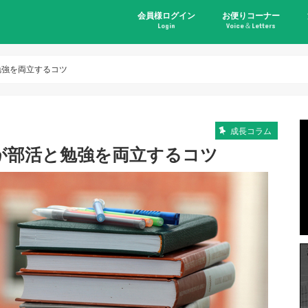
会員様ログイン
お便りコーナー
Login
Voice＆Letters
勉強を両立するコツ
成長コラム
が部活と勉強を両立するコツ