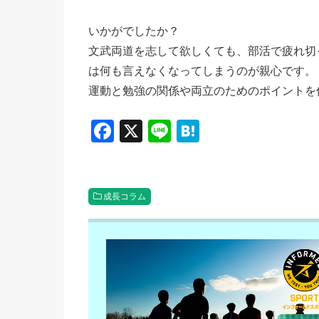
いかがでしたか？
文武両道を志して欲しくても、部活で疲れ切
は何も言えなくなってしまうのが親心です。
運動と勉強の関係や両立のためのポイントを
F
X
Li
H
a
n
at
c
e
e
e
n
成長コラム
b
a
o
o
k