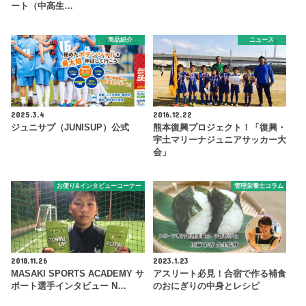
ート（中高生…
商品紹介
ニュース
2025.3.4
2016.12.22
ジュニサプ（JUNISUP）公式
熊本復興プロジェクト！「復興・
宇土マリーナジュニアサッカー大
会」
お便り&インタビューコーナー
管理栄養士コラム
2018.11.26
2023.1.23
MASAKI SPORTS ACADEMY サ
アスリート必見！合宿で作る補食
ポート選手インタビュー N…
のおにぎりの中身とレシピ