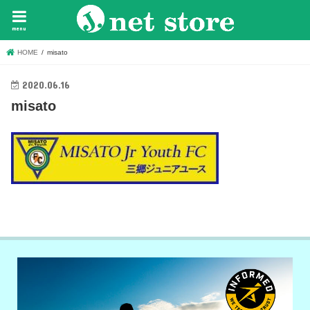
menu
HOME
misato
2020.06.16
misato