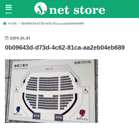
menu
HOME
0b09643d-d73d-4c62-81ca-aa2eb04eb689
2019.04.01
0b09643d-d73d-4c62-81ca-aa2eb04eb689