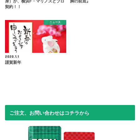
身）が、横浜F・マリノスとプロ
脚の前屈』
契約！！
ニュース
2020.1.1
謹賀新年
ご注文、お問い合わせはコチラから