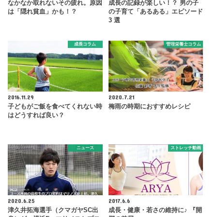
なかなか取れないその疲れ。原因
成長の記録が楽しい！？ 男の子
は「隠れ貧血」かも！？
の子育て「あるある」エピソード
3 選
成長コラム
管理栄養士コラム
2016.11.29
2020.7.21
子どもがご飯を食べてくれない時
梅雨の時期におすすめレシピ
はどうすれば良い？
ニュース
ストレッチ動画
2020.6.25
2017.6.6
津久井拓海選手（クマガヤSC出
成長・健康・若さの維持に♪ 『開