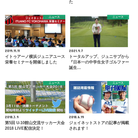
た
ニュース
ニュース
2019.11.11
2021.9.7
イトゥアーノ横浜ジュニアユース
トータルアップ、ジュニサプから
栄養セミナーを開催しました
『日本一の中学生女子ゴルファー
誕生…
ニュース
ニュース
2018.3.9
2018.6.19
第5回 U-10館山交流サッカー大会
ジェイネットストアの記事が掲載
2018 LIVE配信決定！
されます！