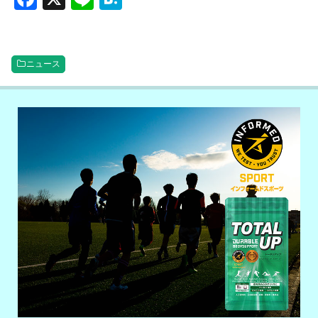
a
n
at
c
e
e
e
n
ニュース
b
a
o
o
k