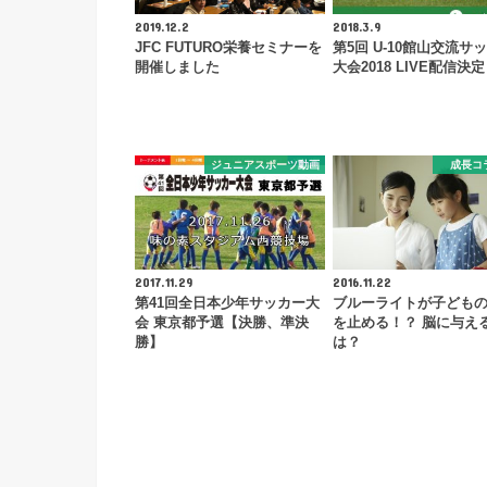
2019.12.2
2018.3.9
JFC FUTURO栄養セミナーを
第5回 U-10館山交流サ
開催しました
大会2018 LIVE配信決
ジュニアスポーツ動画
成長コ
2017.11.29
2016.11.22
第41回全日本少年サッカー大
ブルーライトが子ども
会 東京都予選【決勝、準決
を止める！？ 脳に与え
勝】
は？