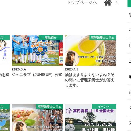
トップページへ
ース
商品紹介
管理栄養士コラム
2025.3.4
2023.1.5
約を締
ジュニサプ（JUNISUP）公式
油はあまりよくないよね？そ
の問いに管理栄養士がお答え
します。
ース
管理栄養士コラム
イベント