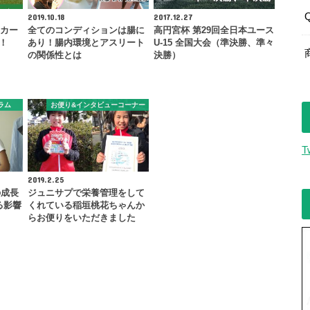
2019.10.18
2017.12.27
ッカー
全てのコンディションは腸に
高円宮杯 第29回全日本ユース
定！
あり！腸内環境とアスリート
U-15 全国大会（準決勝、準々
の関係性とは
決勝）
ラム
お便り&インタビューコーナー
T
2019.2.25
の成長
ジュニサプで栄養管理をして
る影響
くれている稲垣桃花ちゃんか
らお便りをいただきました