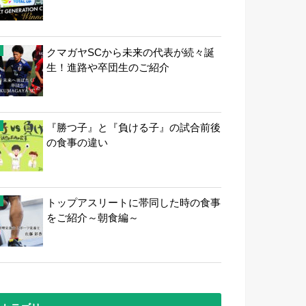
クマガヤSCから未来の代表が続々誕
生！進路や卒団生のご紹介
『勝つ子』と『負ける子』の試合前後
の食事の違い
トップアスリートに帯同した時の食事
をご紹介～朝食編～