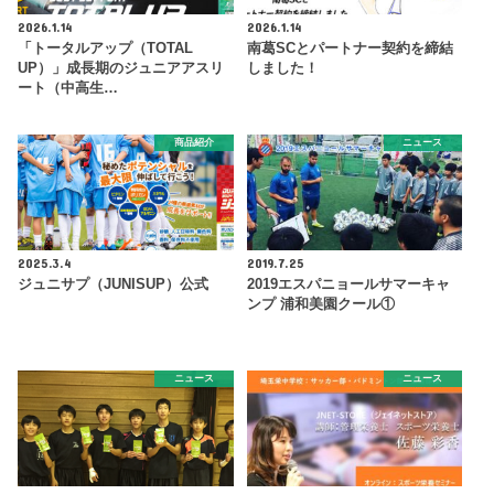
2026.1.14
2026.1.14
「トータルアップ（TOTAL
南葛SCとパートナー契約を締結
UP）」成長期のジュニアアスリ
しました！
ート（中高生…
商品紹介
ニュース
2025.3.4
2019.7.25
ジュニサプ（JUNISUP）公式
2019エスパニョールサマーキャ
ンプ 浦和美園クール①
ニュース
ニュース