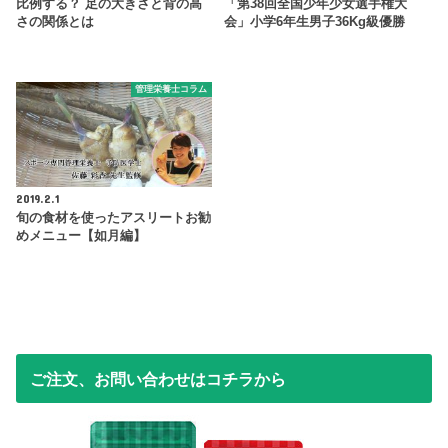
比例する？ 足の大きさと背の高
「第38回全国少年少女選手権大
さの関係とは
会」小学6年生男子36Kg級優勝
管理栄養士コラム
2019.2.1
旬の食材を使ったアスリートお勧
めメニュー【如月編】
ご注文、お問い合わせはコチラから