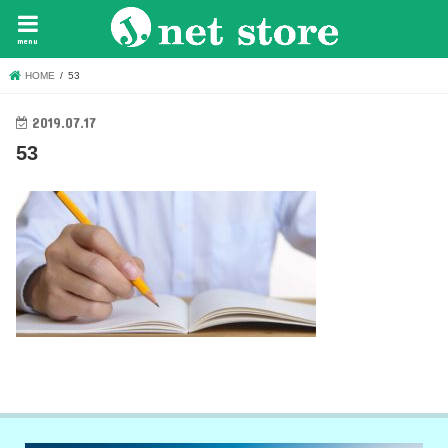
menu
HOME
53
2019.07.17
53