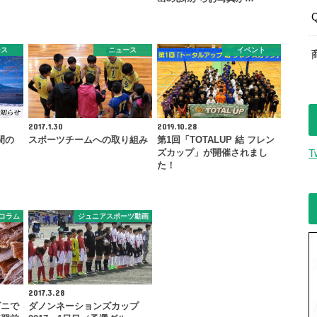
ース
ニュース
イベント
2017.1.30
2019.10.28
間の
スポーツチームへの取り組み
第1回「TOTALUP 結 フレン
ズカップ」が開催されまし
T
た！
コラム
ジュニアスポーツ動画
2017.3.28
ビニで
ダノンネーションズカップ