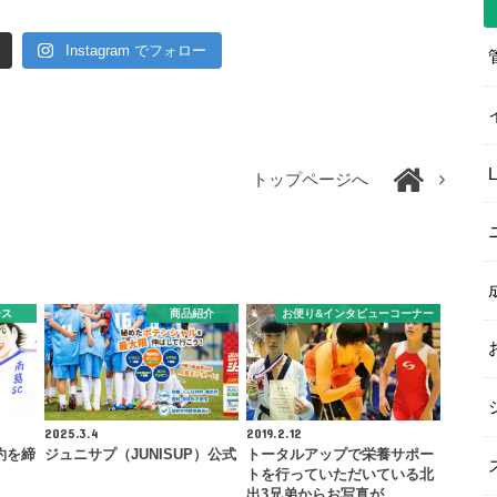
Instagram でフォロー
トップページへ
ース
商品紹介
お便り&インタビューコーナー
2025.3.4
2019.2.12
約を締
ジュニサプ（JUNISUP）公式
トータルアップで栄養サポー
トを行っていただいている北
出3兄弟からお写真が…