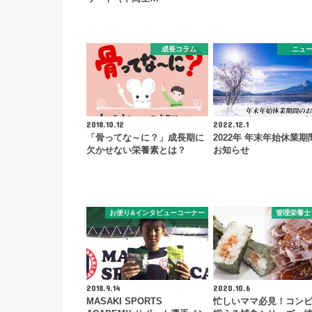
成長コラム
ニュ
2018.10.12
2022.12.1
「骨ってな～に？」成長期に
2022年 年末年始休業期
欠かせない栄養素とは？
お知らせ
お便り&インタビューコーナー
管理栄養士
2018.9.14
2020.10.6
MASAKI SPORTS
忙しいママ必見！コン