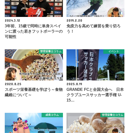
2024.3.12
2019.2.20
3年前、15歳で同時に単身スペイ
免疫力を高めて練習を乗り切ろ
ンに渡った若きフットボーラーの
う！
可能性
管理栄養士コラム
イベント
2020.8.25
2025.8.19
スポーツ栄養基礎を学ぼう～食物
GRANDE FCと全国大会へ 日本
繊維について～
クラブユースサッカー選手権 U-
15…
成長コラム
管理栄養士コラム