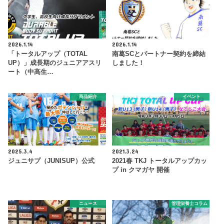
2026.1.14
2026.1.14
「トータルアップ（TOTAL
南葛SCとパートナー契約を締結
UP）」成長期のジュニアアスリ
しました！
ート（中高生…
商品紹介
イベント
2025.3.4
2021.3.24
ジュニサプ（JUNISUP）公式
2021春 TKJ トータルアップカッ
プ in クマガヤ 開催
ニュース
管理栄養士コラム