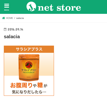
menu
HOME
salacia
2016.09.14
salacia