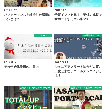
2019.2.27
2016.10.5
パフォーマンスを維持した増量の
子育てママ必見！ 子供の成長を
方法とは？
サポートする習い事3つ
ニュース
管理栄養士コラム
2018.12.6
2020.3.25
年末年始休業日のご案内
ジュニアアスリートは今が大事。
二度と来ないゴールデンエイジと
は？
お便り&インタビューコーナー
お便り&インタビューコーナー