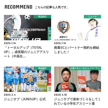
RECOMMEND
こちらの記事も人気です。
商品紹介
ニュース
2026.1.14
2026.1.14
「トータルアップ（TOTAL
南葛SCとパートナー契約を締結
UP）」成長期のジュニアアスリ
しました！
ート（中高生…
商品紹介
お便り&インタビューコーナー
2025.3.4
2020.4.10
ジュニサプ（JUNISUP）公式
ジュニサプで身体づくりをしてく
れている小学生アスリート達