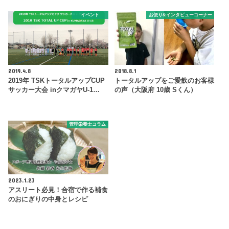
イベント
お便り&インタビューコーナー
2019.4.8
2018.8.1
2019年 TSKトータルアップCUP
トータルアップをご愛飲のお客様
サッカー大会 inクマガヤU-1…
の声（大阪府 10歳 Sくん）
管理栄養士コラム
2023.1.23
アスリート必見！合宿で作る補食
のおにぎりの中身とレシピ