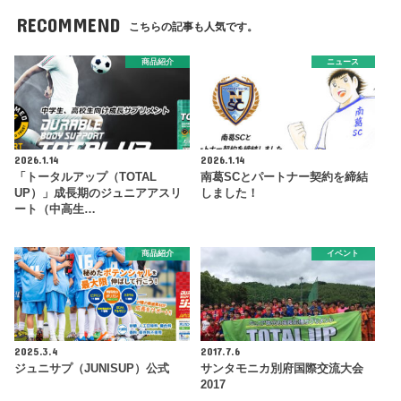
RECOMMEND
こちらの記事も人気です。
商品紹介
ニュース
2026.1.14
2026.1.14
「トータルアップ（TOTAL
南葛SCとパートナー契約を締結
UP）」成長期のジュニアアスリ
しました！
ート（中高生…
商品紹介
イベント
2025.3.4
2017.7.6
ジュニサプ（JUNISUP）公式
サンタモニカ別府国際交流大会
2017