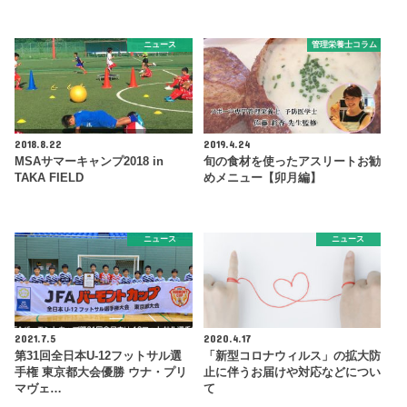
ニュース
管理栄養士コラム
2018.8.22
2019.4.24
MSAサマーキャンプ2018 in
旬の食材を使ったアスリートお勧
TAKA FIELD
めメニュー【卯月編】
ニュース
ニュース
2021.7.5
2020.4.17
第31回全日本U-12フットサル選
「新型コロナウィルス」の拡大防
手権 東京都大会優勝 ウナ・プリ
止に伴うお届けや対応などについ
マヴェ…
て