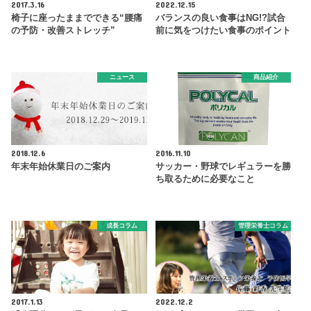
2017.3.16
2022.12.15
椅子に座ったままでできる“腰痛
バランスの良い食事はNG!?試合
の予防・改善ストレッチ”
前に気をつけたい食事のポイント
ニュース
商品紹介
2018.12.6
2016.11.10
年末年始休業日のご案内
サッカー・野球でレギュラーを勝
ち取るために必要なこと
成長コラム
管理栄養士コラム
2017.1.13
2022.12.2