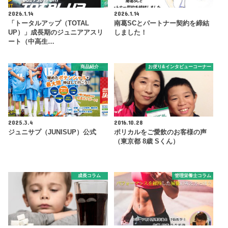
2026.1.14
2026.1.14
「トータルアップ（TOTAL
南葛SCとパートナー契約を締結
UP）」成長期のジュニアアスリ
しました！
ート（中高生…
商品紹介
お便り&インタビューコーナー
2025.3.4
2016.10.28
ジュニサプ（JUNISUP）公式
ポリカルをご愛飲のお客様の声
（東京都 8歳 Sくん）
成長コラム
管理栄養士コラム