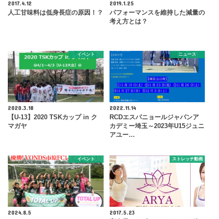
2017.4.12
2019.1.25
人工甘味料は低身長症の原因！？
パフォーマンスを維持した減量の
考え方とは？
イベント
ニュース
2020.3.18
2022.11.14
【U-13】2020 TSKカップ in ク
RCDエスパニョールジャパンア
マガヤ
カデミー埼玉～2023年U15ジュニ
アユー…
イベント
ストレッチ動画
2024.8.5
2017.5.23