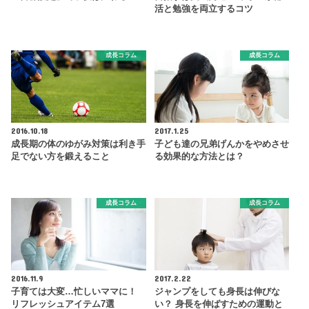
活と勉強を両立するコツ
成長コラム
成長コラム
2016.10.18
2017.1.25
成長期の体のゆがみ対策は利き手
子ども達の兄弟げんかをやめさせ
足でない方を鍛えること
る効果的な方法とは？
成長コラム
成長コラム
2016.11.9
2017.2.22
子育ては大変…忙しいママに！
ジャンプをしても身長は伸びな
リフレッシュアイテム7選
い？ 身長を伸ばすための運動と