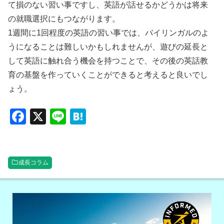
て損のない習い事ですし、英語が話せるかどうかは将来
の就職選択にもつながります。
1週間に1回程度の英語の習い事では、バイリンガルのよ
うになることは難しいかもしれませんが、遊びの延長と
して英語に触れ合う機会を持つことで、その後の英話教
育の基盤を作っていくことができると考えると良いでし
ょう。
F
X
Li
H
a
n
at
c
e
e
e
n
成長コラム
b
a
o
o