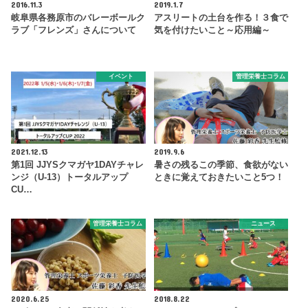
2016.11.3
2019.1.7
岐阜県各務原市のバレーボールク
アスリートの土台を作る！３食で
ラブ「フレンズ」さんについて
気を付けたいこと～応用編～
イベント
管理栄養士コラム
2021.12.13
2019.9.6
第1回 JJYSクマガヤ1DAYチャレ
暑さの残るこの季節、食欲がない
ンジ（U-13）トータルアップ
ときに覚えておきたいこと5つ！
CU…
管理栄養士コラム
ニュース
2020.6.25
2018.8.22