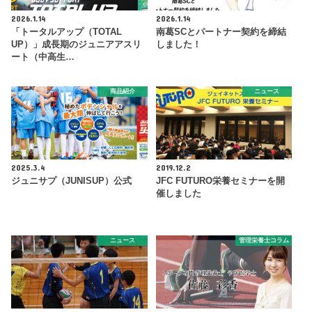
2026.1.14
2026.1.14
「トータルアップ（TOTAL
南葛SCとパートナー契約を締結
UP）」成長期のジュニアアスリ
しました！
ート（中高生…
商品紹介
ニュース
2025.3.4
2019.12.2
ジュニサプ（JUNISUP）公式
JFC FUTURO栄養セミナーを開
催しました
ニュース
管理栄養士コラム