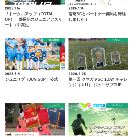
2026.1.14
2026.1.14
「トータルアップ（TOTAL
南葛SCとパートナー契約を締結
UP）」成長期のジュニアアスリ
しました！
ート（中高生…
商品紹介
イベント
2025.3.4
2020.2.25
ジュニサプ（JUNISUP）公式
第一回 クマガヤSC 1DAY チャレ
ンジ（U-11） ジュニサプCUP…
ニュース
イベント